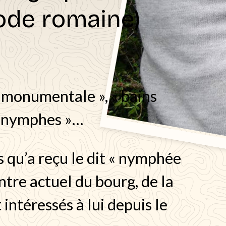
ode romaine)
e monumentale », « bains
x nymphes »…
 qu’a reçu le dit « nymphée
tre actuel du bourg, de la
intéressés à lui depuis le